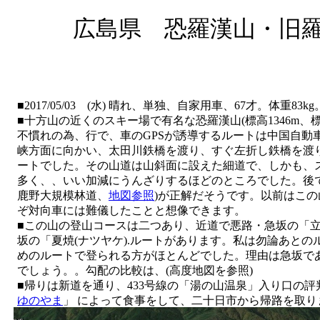
広島県 恐羅漢山・旧羅漢
■2017/05/03 (水) 晴れ、単独、自家用車、67才。体重83kg
■十方山の近くのスキー場で有名な恐羅漢山(標高1346m、標
不慣れの為、行で、車のGPSが誘導するルートは中国自動車
峡方面に向かい、太田川鉄橋を渡り、すぐ左折し鉄橋を渡り
ートでした。その山道は山斜面に設えた細道で、しかも、
多く、、いい加減にうんざりするほどのところでした。後
鹿野大規模林道、
地図参照
)が正解だそうです。以前はこ
ぞ対向車には難儀したことと想像できます。
■この山の登山コースは二つあり、近道で悪路・急坂の「
坂の「夏焼(ナツヤケ).ルートがあります。私は勿論あと
めのルートで登られる方がほとんどでした。理由は急坂であ
でしょう。。勾配の比較は、(高度地図を参照)
■帰りは新道を通り、433号線の「湯の山温泉」入り口の評
ゆのやま
」 によって食事をして、二十日市から帰路を取
の道順で、戸河内から303号線へ(間違え、41線が正しい