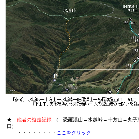
★
他者の縦走記録
( 恐羅漢山→水越峠→十方山→丸子
口)
・・・・・・・・
ここをクリック