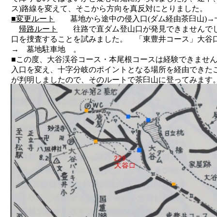
ス)路線を変えて、そこから方向を真反対にとりました。
■変更ルート
墓地から途中の侵入口(ダム経由茶臼山)→十
帰路ルート
往路で直ダム登山口が発見できませんでした
口を捜査することを試みました。 「東豊井コース」大谷口分
→ 墓地駐車地 。
■この度、大谷渓谷コース・本尾根コースは経験できませ
入口を変え、十字分岐のポイントとなる場所を経由できた
が判明しましたので、そのルートで茶臼山に登ってみます
でご参照ください。
■ ものの本には、直接ダムに行く登山道は崖崩れがひど
224ルートを推奨されるのでしょうが、登山口には赤テー
224からの道標赤テープを・・・。また、土地の所有者に
接続する直進道の整備がされるならば、墓地駐車場(トイレ