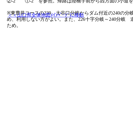
②-2 ①-2 を参照。帰路は陸橋手前から西方面の小道
※東豊井コースの239 大谷口分岐からダム付近の240の
＜＜山口県全体地図ﾒｲﾝﾍﾟｰｼﾞに移動
め、利用しない方がよい。また、226十字分岐～240分岐 道
ため。