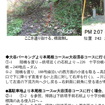
◆大谷バーキングより本尾根コースor大谷渓谷コースに行
①-1 陸橋を渡り→鉄塔近くの石杭より→226 十字分岐
岐→240地点→ダム
①-2 陸橋を渡り、188号線沿いの西方面の小道を取る→
口で下に降りず直進する(=上流に対して右岸を行く)。→
して左道の下流方向へ少し戻る→右斜面に鋭角に登る道が有
◆墓駐車地より本尾根コースor大谷渓谷コースに行く場合
②-1 ①-2 を参照。帰路は下鉄塔手前石杭より十字分岐
標識のある侵入口へ→