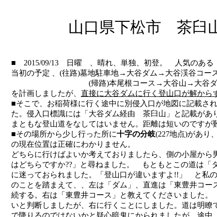
山口県下松市 茶臼山･
■ 2015/09/13 日曜 、晴れ、単独、初登。 人気のある 
当初の予定 、(往路)墓地駐車地→大谷ダム→大谷渓谷コー
(帰路)本尾根コース→大谷山→大谷ダ
を計画しましたが、
直接に大谷ダムに行く登山口が解から
■そこで、お稲荷様に行く途中に別侵入口が地図に記載さ
た。侵入口標識には「大谷ダム経由 茶臼山」と記載があ
まともな登山道をなしてはいません。距離は短いのですが
■その場所から少し行った所に
十字の分岐
(227地点)が
の現在位置は正確にわかりません。
どちらに行けばよいか考えておりましたら、側の小屋から
はどちらですか??」と尋ねました。 もともとこの道は「
に迷っておられました。「登山口が違いますよ!!」 と私
のことを踏まえて、、左は「ダム」、直進は「東豊井コー
続する。右は「東豊井コース」と教えてくださいました。
いと判断しましたが、右に行くことにしました。道は明瞭
で降りるのではないかと疑心暗鬼にかられましたが、途中